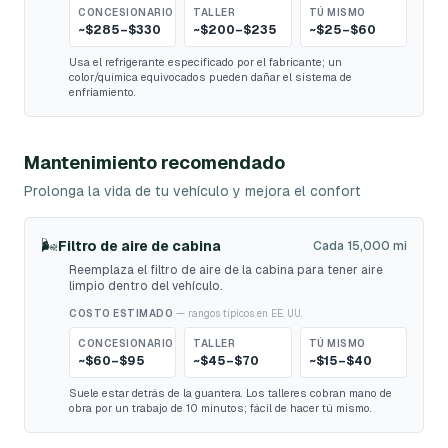
CONCESIONARIO
TALLER
TÚ MISMO
~$285–$330
~$200–$235
~$25–$60
Usa el refrigerante especificado por el fabricante; un
color/química equivocados pueden dañar el sistema de
enfriamiento.
Mantenimiento recomendado
Prolonga la vida de tu vehículo y mejora el confort
🌬️
Filtro de aire de cabina
Cada 15,000 mi
Reemplaza el filtro de aire de la cabina para tener aire
limpio dentro del vehículo.
COSTO ESTIMADO
— rangos típicos en EE. UU.
CONCESIONARIO
TALLER
TÚ MISMO
~$60–$95
~$45–$70
~$15–$40
Suele estar detrás de la guantera. Los talleres cobran mano de
obra por un trabajo de 10 minutos; fácil de hacer tú mismo.