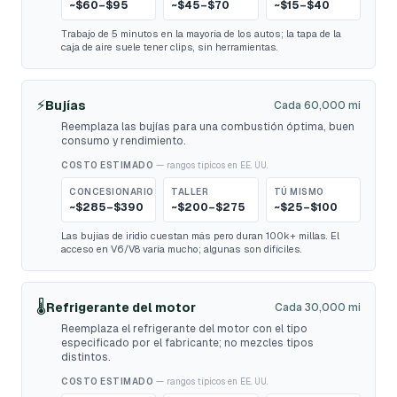
~$60–$95
~$45–$70
~$15–$40
Trabajo de 5 minutos en la mayoría de los autos; la tapa de la
caja de aire suele tener clips, sin herramientas.
⚡
Bujías
Cada 60,000 mi
Reemplaza las bujías para una combustión óptima, buen
consumo y rendimiento.
COSTO ESTIMADO
— rangos típicos en EE. UU.
CONCESIONARIO
TALLER
TÚ MISMO
~$285–$390
~$200–$275
~$25–$100
Las bujías de iridio cuestan más pero duran 100k+ millas. El
acceso en V6/V8 varía mucho; algunas son difíciles.
🌡️
Refrigerante del motor
Cada 30,000 mi
Reemplaza el refrigerante del motor con el tipo
especificado por el fabricante; no mezcles tipos
distintos.
COSTO ESTIMADO
— rangos típicos en EE. UU.