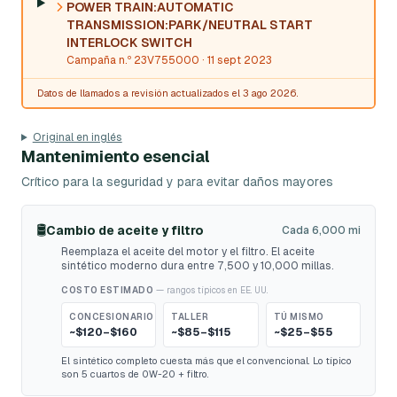
POWER TRAIN:AUTOMATIC
TRANSMISSION:PARK/NEUTRAL START
INTERLOCK SWITCH
Campaña n.º 23V755000
· 11 sept 2023
Datos de llamados a revisión actualizados el 3 ago 2026.
Original en inglés
Mantenimiento esencial
Crítico para la seguridad y para evitar daños mayores
🛢️
Cambio de aceite y filtro
Cada 6,000 mi
Reemplaza el aceite del motor y el filtro. El aceite
sintético moderno dura entre 7,500 y 10,000 millas.
COSTO ESTIMADO
— rangos típicos en EE. UU.
CONCESIONARIO
TALLER
TÚ MISMO
~$120–$160
~$85–$115
~$25–$55
El sintético completo cuesta más que el convencional. Lo típico
son 5 cuartos de 0W-20 + filtro.