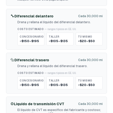
🔧
Diferencial delantero
Cada 30,000 mi
Drena y rellena el líquido del diferencial delantero.
COSTO ESTIMADO
— rangos típicos en EE. UU.
CONCESIONARIO
TALLER
TÚ MISMO
~$150–$195
~$105–$135
~$20–$50
🔩
Diferencial trasero
Cada 30,000 mi
Drena y rellena el líquido del diferencial trasero.
COSTO ESTIMADO
— rangos típicos en EE. UU.
CONCESIONARIO
TALLER
TÚ MISMO
~$150–$195
~$105–$135
~$20–$50
⚙️
Líquido de transmisión CVT
Cada 30,000 mi
El líquido de CVT es específico del fabricante y costoso;