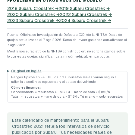
PROBLEMAS EN OTROS AÑOS DEL MODELO
2018
Subaru
Crosstrek
→
2019
Subaru
Crosstrek
→
2020
Subaru
Crosstrek
→
2022
Subaru
Crosstrek
→
2023
Subaru
Crosstrek
→
2024
Subaru
Crosstrek
→
Fuente: Oficina de Investigación de Defectos (ODI) de la NHTSA.
Datos de
quejas actualizados el 7 ago 2026.
Datos de investigaciones actualizados el
7 ago 2026.
Mostramos el registro de la NHTSA con atribución; no editorializamos sobre
lo que estas quejas significan para ningún vehículo en particular.
Original en inglés
Rangos típicos en EE. UU. Los presupuestos reales varían según el
taller, la elección de repuestos y el estado del vehículo.
Cómo estimamos:
Concesionario = repuestos OEM × 1.4 + mano de obra × $165/h
.
Taller = repuestos + mano de obra × $115/h
.
Tú mismo = solo repuestos
.
Este calendario de mantenimiento para el Subaru
Crosstrek 2021 refleja los intervalos de servicio
publicados por Subaru. Tus necesidades reales de