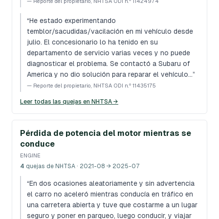
—
Reporte del propietario, NHTSA ODI n.º 11424974
“
He estado experimentando
temblor/sacudidas/vacilación en mi vehículo desde
julio. El concesionario lo ha tenido en su
departamento de servicio varias veces y no puede
diagnosticar el problema. Se contactó a Subaru of
America y no dio solución para reparar el vehículo…
”
—
Reporte del propietario, NHTSA ODI n.º 11435175
Leer todas las quejas en NHTSA →
Pérdida de potencia del motor mientras se
conduce
ENGINE
4
quejas de NHTSA
· 2021-08 → 2025-07
“
En dos ocasiones aleatoriamente y sin advertencia
el carro no aceleró mientras conducía en tráfico en
una carretera abierta y tuve que costarme a un lugar
seguro y poner en parqueo, luego conducir, y viajar