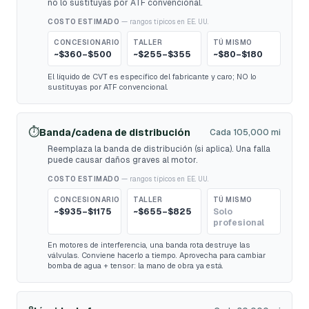
no lo sustituyas por ATF convencional.
COSTO ESTIMADO
— rangos típicos en EE. UU.
CONCESIONARIO
TALLER
TÚ MISMO
~$360–$500
~$255–$355
~$80–$180
El líquido de CVT es específico del fabricante y caro; NO lo
sustituyas por ATF convencional.
⏱️
Banda/cadena de distribución
Cada 105,000 mi
Reemplaza la banda de distribución (si aplica). Una falla
puede causar daños graves al motor.
COSTO ESTIMADO
— rangos típicos en EE. UU.
CONCESIONARIO
TALLER
TÚ MISMO
~$935–$1175
~$655–$825
Solo
profesional
En motores de interferencia, una banda rota destruye las
válvulas. Conviene hacerlo a tiempo. Aprovecha para cambiar
bomba de agua + tensor: la mano de obra ya está.