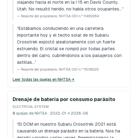
viajando hacia el norte en la I 15 en Davis County,
Utah. No resultó herido, no había otros ocupantes…
”
—
Reporte del propietario, NHTSA ODI n.º 11489284
“
Estábamos conduciendo en una carretera
importante hoy y el techo solar de mi Subaru
Crosstrek explotó aleatoriamente con un fuerte
estruendo. El cristal se rompió por todas partes
dentro del carro, cubriéndonos a los pasajeros con
astillas…
”
—
Reporte del propietario, NHTSA ODI n.º 11508225
Leer todas las quejas en NHTSA →
Drenaje de batería por consumo parásito
ELECTRICAL SYSTEM
6
quejas de NHTSA
· 2022-01 → 2026-06
“
El DCM en nuestro Subaru Crosstrek 2021 está
causando un drenaje parásito en la batería. Nos ha
dejado varados varias veces. Reemplazamos la