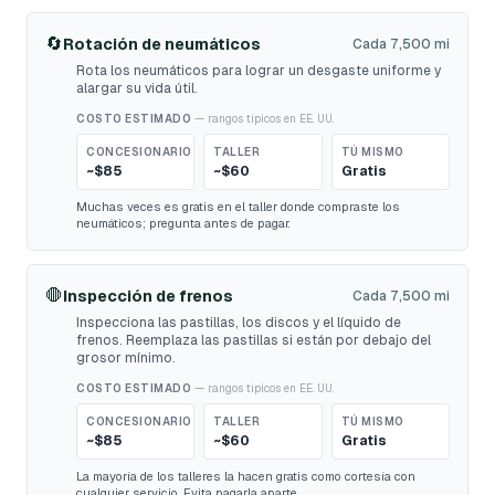
🔄
Rotación de neumáticos
Cada 7,500 mi
Rota los neumáticos para lograr un desgaste uniforme y
alargar su vida útil.
COSTO ESTIMADO
— rangos típicos en EE. UU.
CONCESIONARIO
TALLER
TÚ MISMO
~$85
~$60
Gratis
Muchas veces es gratis en el taller donde compraste los
neumáticos; pregunta antes de pagar.
🛑
Inspección de frenos
Cada 7,500 mi
Inspecciona las pastillas, los discos y el líquido de
frenos. Reemplaza las pastillas si están por debajo del
grosor mínimo.
COSTO ESTIMADO
— rangos típicos en EE. UU.
CONCESIONARIO
TALLER
TÚ MISMO
~$85
~$60
Gratis
La mayoría de los talleres la hacen gratis como cortesía con
cualquier servicio. Evita pagarla aparte.