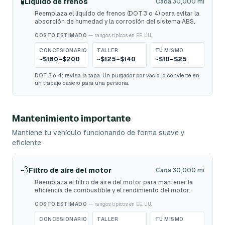
🧪
Líquido de frenos
Cada 30,000 mi
Reemplaza el líquido de frenos (DOT 3 o 4) para evitar la
absorción de humedad y la corrosión del sistema ABS.
COSTO ESTIMADO
— rangos típicos en EE. UU.
CONCESIONARIO
TALLER
TÚ MISMO
~$180–$200
~$125–$140
~$10–$25
DOT 3 o 4; revisa la tapa. Un purgador por vacío lo convierte en
un trabajo casero para una persona.
Mantenimiento importante
Mantiene tu vehículo funcionando de forma suave y
eficiente
💨
Filtro de aire del motor
Cada 30,000 mi
Reemplaza el filtro de aire del motor para mantener la
eficiencia de combustible y el rendimiento del motor.
COSTO ESTIMADO
— rangos típicos en EE. UU.
CONCESIONARIO
TALLER
TÚ MISMO