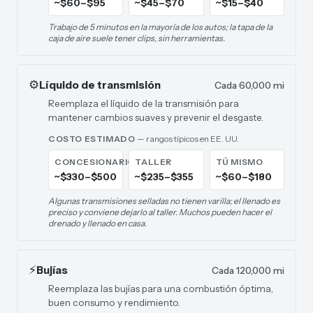
~$60–$95
~$45–$70
~$15–$40
Trabajo de 5 minutos en la mayoría de los autos; la tapa de la
caja de aire suele tener clips, sin herramientas.
⚙️
Líquido de transmisión
Cada 60,000 mi
Reemplaza el líquido de la transmisión para
mantener cambios suaves y prevenir el desgaste.
COSTO ESTIMADO
— rangos típicos en EE. UU.
CONCESIONARIO
TALLER
TÚ MISMO
~$330–$500
~$235–$355
~$60–$180
Algunas transmisiones selladas no tienen varilla; el llenado es
preciso y conviene dejarlo al taller. Muchos pueden hacer el
drenado y llenado en casa.
⚡
Bujías
Cada 120,000 mi
Reemplaza las bujías para una combustión óptima,
buen consumo y rendimiento.