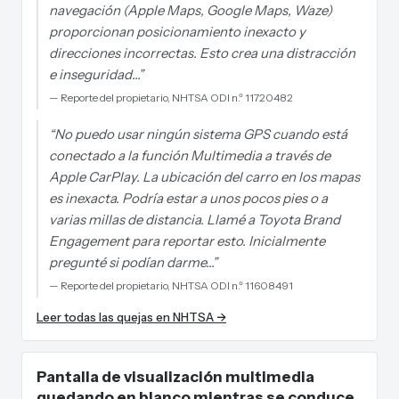
navegación (Apple Maps, Google Maps, Waze)
proporcionan posicionamiento inexacto y
direcciones incorrectas. Esto crea una distracción
e inseguridad…
”
—
Reporte del propietario, NHTSA ODI n.º 11720482
“
No puedo usar ningún sistema GPS cuando está
conectado a la función Multimedia a través de
Apple CarPlay. La ubicación del carro en los mapas
es inexacta. Podría estar a unos pocos pies o a
varias millas de distancia. Llamé a Toyota Brand
Engagement para reportar esto. Inicialmente
pregunté si podían darme…
”
—
Reporte del propietario, NHTSA ODI n.º 11608491
Leer todas las quejas en NHTSA →
Pantalla de visualización multimedia
quedando en blanco mientras se conduce