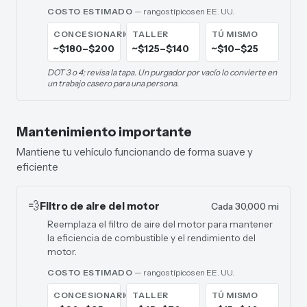
COSTO ESTIMADO
— rangos típicos en EE. UU.
CONCESIONARIO
TALLER
TÚ MISMO
~$180–$200
~$125–$140
~$10–$25
DOT 3 o 4; revisa la tapa. Un purgador por vacío lo convierte en
un trabajo casero para una persona.
Mantenimiento importante
Mantiene tu vehículo funcionando de forma suave y
eficiente
💨
Filtro de aire del motor
Cada 30,000 mi
Reemplaza el filtro de aire del motor para mantener
la eficiencia de combustible y el rendimiento del
motor.
COSTO ESTIMADO
— rangos típicos en EE. UU.
CONCESIONARIO
TALLER
TÚ MISMO