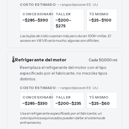
COSTO ESTIMADO
— rangos típicos en EE. UU.
CONCESIONARIO
TALLER
TÚ MISMO
~$285–$390
~$200–
~$25–$100
$275
Las bujías de iridio cuestan más pero duran 100k+ millas. El
acceso en V6/V8 varía mucho; algunas son difíciles.
🌡️
Refrigerante del motor
Cada 50,000 mi
Reemplaza el refrigerante del motor con el tipo
especificado por el fabricante; no mezcles tipos
distintos.
COSTO ESTIMADO
— rangos típicos en EE. UU.
CONCESIONARIO
TALLER
TÚ MISMO
~$285–$330
~$200–$235
~$25–$60
Usa el refrigerante especificado por el fabricante; un
color/química equivocados pueden dañar el sistema de
enfriamiento.