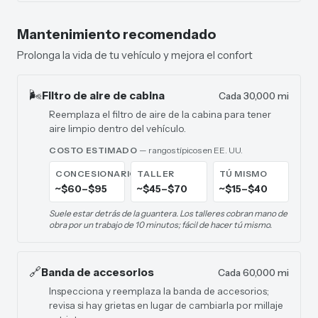
Mantenimiento recomendado
Prolonga la vida de tu vehículo y mejora el confort
🌬️
Filtro de aire de cabina
Cada 30,000 mi
Reemplaza el filtro de aire de la cabina para tener
aire limpio dentro del vehículo.
COSTO ESTIMADO
— rangos típicos en EE. UU.
CONCESIONARIO
TALLER
TÚ MISMO
~$60–$95
~$45–$70
~$15–$40
Suele estar detrás de la guantera. Los talleres cobran mano de
obra por un trabajo de 10 minutos; fácil de hacer tú mismo.
🔗
Banda de accesorios
Cada 60,000 mi
Inspecciona y reemplaza la banda de accesorios;
revisa si hay grietas en lugar de cambiarla por millaje