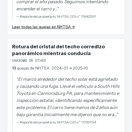
comprar el año pasado. Seguimos intentando
encender el carro y…
”
—
Reporte del propietario, NHTSA ODI n.º 11642561
Leer todas las quejas en NHTSA →
Rotura del cristal del techo corredizo
panorámico mientras conducía
UNKNOWN OR OTHER
13
quejas de NHTSA
· 2024-01 → 2025-10
“
El marco alrededor del techo solar está agrietado
y causando una fuga. Llevé el vehículo a South Hills
Toyota en Cannonsburg PA, para mantenimiento e
inspección estatal, identificando específicamente
este problema. El carro tiene menos de 2 años aún
bajo garantía Inicialmente me dijeron que no era…
”
—
Reporte del propietario, NHTSA ODI n.º 11739794