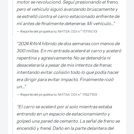
motor se revolucionó. Seguí presionando el freno,
pero el vehículo siguió avanzando bruscamente y
se estrelló contra el carro estacionado enfrente de
mí antes de finalmente detenerse. Mi vehículo…
”
—
Reporte del propietario, NHTSA ODI n.º 11719013
“
2024 RAV4 híbrido de dos semanas con menos de
300 millas. En mi entrada aceleré el carro y aceleró
repentina y agresivamente. No se detendría ni
desaceleraría a pesar de mis intentos de frenar,
intentando evitar colisión todo lo que podía hacer
era dirigir para evitar impacto. Finalmente rozó
un…
”
—
Reporte del propietario, NHTSA ODI n.º 11627159
“
El carro se aceleró por sí solo mientras estaba
entrando en un espacio de estacionamiento y
golpeó una pared de cemento. La señal de freno se
encendió y frené. Daño en la parte delantera del