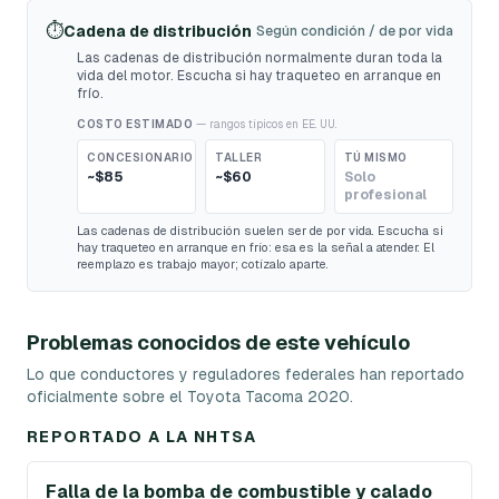
⏱️
Cadena de distribución
Según condición / de por vida
Las cadenas de distribución normalmente duran toda la
vida del motor. Escucha si hay traqueteo en arranque en
frío.
COSTO ESTIMADO
— rangos típicos en EE. UU.
CONCESIONARIO
TALLER
TÚ MISMO
~$85
~$60
Solo
profesional
Las cadenas de distribución suelen ser de por vida. Escucha si
hay traqueteo en arranque en frío: esa es la señal a atender. El
reemplazo es trabajo mayor; cotízalo aparte.
Problemas conocidos de este vehículo
Lo que conductores y reguladores federales han reportado
oficialmente sobre el Toyota Tacoma 2020.
REPORTADO A LA NHTSA
Falla de la bomba de combustible y calado