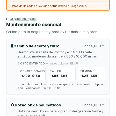
Datos de llamados a revisión actualizados el 3 ago 2026.
Original en inglés
Mantenimiento esencial
Crítico para la seguridad y para evitar daños mayores
🛢️
Cambio de aceite y filtro
Cada 5,000 mi
Reemplaza el aceite del motor y el filtro. El aceite
sintético moderno dura entre 7,500 y 10,000 millas.
COSTO ESTIMADO
— rangos típicos en EE. UU.
CONCESIONARIO
TALLER
TÚ MISMO
~$120–$160
~$85–$115
~$25–$55
El sintético completo cuesta más que el convencional. Lo típico
son 5 cuartos de 0W-20 + filtro.
🔄
Rotación de neumáticos
Cada 5,000 mi
Rota los neumáticos para lograr un desgaste uniforme y
alargar su vida útil.