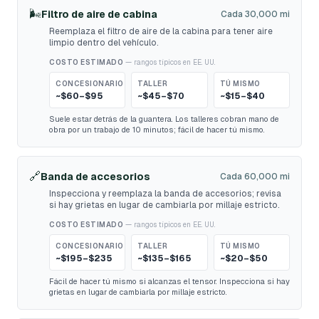
🌬️
Filtro de aire de cabina
Cada 30,000 mi
Reemplaza el filtro de aire de la cabina para tener aire
limpio dentro del vehículo.
COSTO ESTIMADO
— rangos típicos en EE. UU.
CONCESIONARIO
TALLER
TÚ MISMO
~$60–$95
~$45–$70
~$15–$40
Suele estar detrás de la guantera. Los talleres cobran mano de
obra por un trabajo de 10 minutos; fácil de hacer tú mismo.
🔗
Banda de accesorios
Cada 60,000 mi
Inspecciona y reemplaza la banda de accesorios; revisa
si hay grietas en lugar de cambiarla por millaje estricto.
COSTO ESTIMADO
— rangos típicos en EE. UU.
CONCESIONARIO
TALLER
TÚ MISMO
~$195–$235
~$135–$165
~$20–$50
Fácil de hacer tú mismo si alcanzas el tensor. Inspecciona si hay
grietas en lugar de cambiarla por millaje estricto.