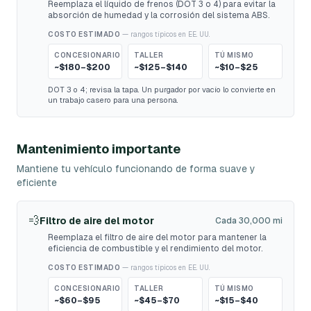
Reemplaza el líquido de frenos (DOT 3 o 4) para evitar la
absorción de humedad y la corrosión del sistema ABS.
COSTO ESTIMADO
— rangos típicos en EE. UU.
CONCESIONARIO
TALLER
TÚ MISMO
~$180–$200
~$125–$140
~$10–$25
DOT 3 o 4; revisa la tapa. Un purgador por vacío lo convierte en
un trabajo casero para una persona.
Mantenimiento importante
Mantiene tu vehículo funcionando de forma suave y
eficiente
💨
Filtro de aire del motor
Cada 30,000 mi
Reemplaza el filtro de aire del motor para mantener la
eficiencia de combustible y el rendimiento del motor.
COSTO ESTIMADO
— rangos típicos en EE. UU.
CONCESIONARIO
TALLER
TÚ MISMO
~$60–$95
~$45–$70
~$15–$40