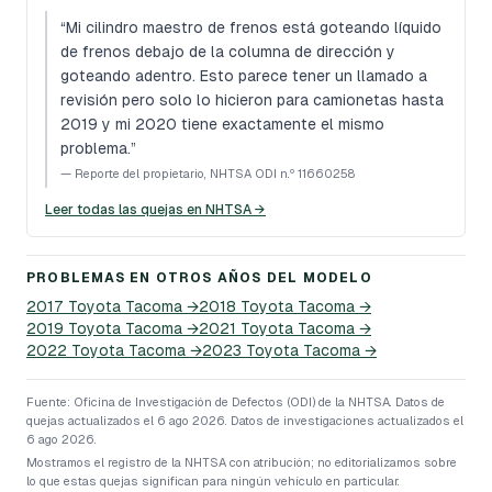
“
Mi cilindro maestro de frenos está goteando líquido
de frenos debajo de la columna de dirección y
goteando adentro. Esto parece tener un llamado a
revisión pero solo lo hicieron para camionetas hasta
2019 y mi 2020 tiene exactamente el mismo
problema.
”
—
Reporte del propietario, NHTSA ODI n.º 11660258
Leer todas las quejas en NHTSA →
PROBLEMAS EN OTROS AÑOS DEL MODELO
2017
Toyota
Tacoma
→
2018
Toyota
Tacoma
→
2019
Toyota
Tacoma
→
2021
Toyota
Tacoma
→
2022
Toyota
Tacoma
→
2023
Toyota
Tacoma
→
Fuente: Oficina de Investigación de Defectos (ODI) de la NHTSA.
Datos de
quejas actualizados el 6 ago 2026.
Datos de investigaciones actualizados el
6 ago 2026.
Mostramos el registro de la NHTSA con atribución; no editorializamos sobre
lo que estas quejas significan para ningún vehículo en particular.