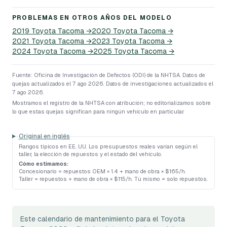
PROBLEMAS EN OTROS AÑOS DEL MODELO
2019
Toyota
Tacoma
→
2020
Toyota
Tacoma
→
2021
Toyota
Tacoma
→
2023
Toyota
Tacoma
→
2024
Toyota
Tacoma
→
2025
Toyota
Tacoma
→
Fuente: Oficina de Investigación de Defectos (ODI) de la NHTSA.
Datos de
quejas actualizados el 7 ago 2026.
Datos de investigaciones actualizados el
7 ago 2026.
Mostramos el registro de la NHTSA con atribución; no editorializamos sobre
lo que estas quejas significan para ningún vehículo en particular.
Original en inglés
Rangos típicos en EE. UU. Los presupuestos reales varían según el
taller, la elección de repuestos y el estado del vehículo.
Cómo estimamos:
Concesionario = repuestos OEM × 1.4 + mano de obra × $165/h
.
Taller = repuestos + mano de obra × $115/h
.
Tú mismo = solo repuestos
.
Este calendario de mantenimiento para el Toyota