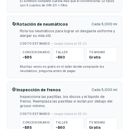
El sintético completo cuesta más que el convencional. Lo típico
son 5 cuartos de 0W-20 + filtro.
🔄
Rotación de neumáticos
Cada 5,000 mi
Rota los neumáticos para lograr un desgaste uniforme y
alargar su vida útil.
COSTO ESTIMADO
— rangos típicos en EE. UU.
CONCESIONARIO
TALLER
TÚ MISMO
~$85
~$60
Gratis
Muchas veces es gratis en el taller donde compraste los
neumáticos; pregunta antes de pagar.
🛑
Inspección de frenos
Cada 5,000 mi
Inspecciona las pastillas, los discos y el líquido de
frenos. Reemplaza las pastillas si están por debajo del
grosor mínimo.
COSTO ESTIMADO
— rangos típicos en EE. UU.
CONCESIONARIO
TALLER
TÚ MISMO
~$85
~$60
Gratis