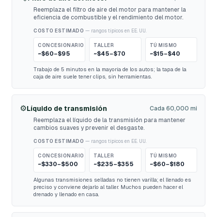
Reemplaza el filtro de aire del motor para mantener la
eficiencia de combustible y el rendimiento del motor.
COSTO ESTIMADO
— rangos típicos en EE. UU.
CONCESIONARIO
TALLER
TÚ MISMO
~$60–$95
~$45–$70
~$15–$40
Trabajo de 5 minutos en la mayoría de los autos; la tapa de la
caja de aire suele tener clips, sin herramientas.
⚙️
Líquido de transmisión
Cada 60,000 mi
Reemplaza el líquido de la transmisión para mantener
cambios suaves y prevenir el desgaste.
COSTO ESTIMADO
— rangos típicos en EE. UU.
CONCESIONARIO
TALLER
TÚ MISMO
~$330–$500
~$235–$355
~$60–$180
Algunas transmisiones selladas no tienen varilla; el llenado es
preciso y conviene dejarlo al taller. Muchos pueden hacer el
drenado y llenado en casa.