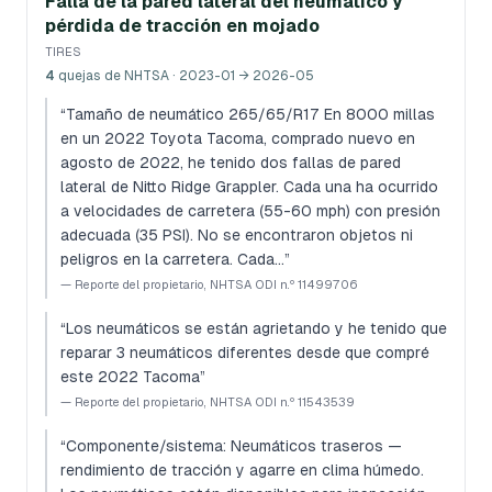
Falla de la pared lateral del neumático y
pérdida de tracción en mojado
TIRES
4
quejas de NHTSA
· 2023-01 → 2026-05
“
Tamaño de neumático 265/65/R17 En 8000 millas
en un 2022 Toyota Tacoma, comprado nuevo en
agosto de 2022, he tenido dos fallas de pared
lateral de Nitto Ridge Grappler. Cada una ha ocurrido
a velocidades de carretera (55-60 mph) con presión
adecuada (35 PSI). No se encontraron objetos ni
peligros en la carretera. Cada…
”
—
Reporte del propietario, NHTSA ODI n.º 11499706
“
Los neumáticos se están agrietando y he tenido que
reparar 3 neumáticos diferentes desde que compré
este 2022 Tacoma
”
—
Reporte del propietario, NHTSA ODI n.º 11543539
“
Componente/sistema: Neumáticos traseros —
rendimiento de tracción y agarre en clima húmedo.