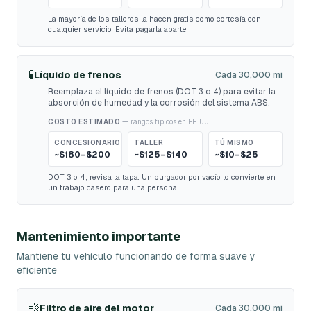
La mayoría de los talleres la hacen gratis como cortesía con
cualquier servicio. Evita pagarla aparte.
🧪
Líquido de frenos
Cada 30,000 mi
Reemplaza el líquido de frenos (DOT 3 o 4) para evitar la
absorción de humedad y la corrosión del sistema ABS.
COSTO ESTIMADO
— rangos típicos en EE. UU.
CONCESIONARIO
TALLER
TÚ MISMO
~$180–$200
~$125–$140
~$10–$25
DOT 3 o 4; revisa la tapa. Un purgador por vacío lo convierte en
un trabajo casero para una persona.
Mantenimiento importante
Mantiene tu vehículo funcionando de forma suave y
eficiente
💨
Filtro de aire del motor
Cada 30,000 mi