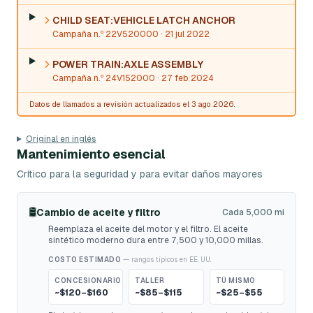
CHILD SEAT:VEHICLE LATCH ANCHOR
Campaña n.º 22V520000
· 21 jul 2022
POWER TRAIN:AXLE ASSEMBLY
Campaña n.º 24V152000
· 27 feb 2024
Datos de llamados a revisión actualizados el 3 ago 2026.
Original en inglés
Mantenimiento esencial
Crítico para la seguridad y para evitar daños mayores
🛢️
Cambio de aceite y filtro
Cada 5,000 mi
Reemplaza el aceite del motor y el filtro. El aceite
sintético moderno dura entre 7,500 y 10,000 millas.
COSTO ESTIMADO
— rangos típicos en EE. UU.
CONCESIONARIO
TALLER
TÚ MISMO
~$120–$160
~$85–$115
~$25–$55