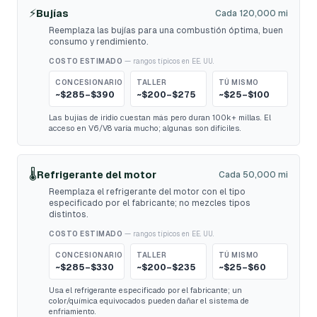
⚡
Bujías
Cada 120,000 mi
Reemplaza las bujías para una combustión óptima, buen
consumo y rendimiento.
COSTO ESTIMADO
— rangos típicos en EE. UU.
CONCESIONARIO
TALLER
TÚ MISMO
~$285–$390
~$200–$275
~$25–$100
Las bujías de iridio cuestan más pero duran 100k+ millas. El
acceso en V6/V8 varía mucho; algunas son difíciles.
🌡️
Refrigerante del motor
Cada 50,000 mi
Reemplaza el refrigerante del motor con el tipo
especificado por el fabricante; no mezcles tipos
distintos.
COSTO ESTIMADO
— rangos típicos en EE. UU.
CONCESIONARIO
TALLER
TÚ MISMO
~$285–$330
~$200–$235
~$25–$60
Usa el refrigerante especificado por el fabricante; un
color/química equivocados pueden dañar el sistema de
enfriamiento.