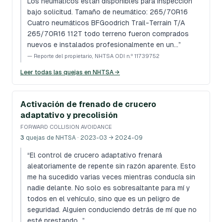
Los neumáticos están disponibles para inspección
bajo solicitud. Tamaño de neumático: 265/70R16
Cuatro neumáticos BFGoodrich Trail-Terrain T/A
265/70R16 112T todo terreno fueron comprados
nuevos e instalados profesionalmente en un…
”
—
Reporte del propietario, NHTSA ODI n.º 11739752
Leer todas las quejas en NHTSA →
Activación de frenado de crucero
adaptativo y precolisión
FORWARD COLLISION AVOIDANCE
3
quejas de NHTSA
· 2023-03 → 2024-09
“
El control de crucero adaptativo frenará
aleatoriamente de repente sin razón aparente. Esto
me ha sucedido varias veces mientras conducía sin
nadie delante. No solo es sobresaltante para mí y
todos en el vehículo, sino que es un peligro de
seguridad. Alguien conduciendo detrás de mí que no
esté prestando…
”