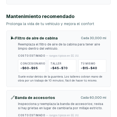
Mantenimiento recomendado
Prolonga la vida de tu vehículo y mejora el confort
🌬️
Filtro de aire de cabina
Cada 30,000 mi
Reemplaza el filtro de aire de la cabina para tener aire
limpio dentro del vehículo.
COSTO ESTIMADO
— rangos típicos en EE. UU.
CONCESIONARIO
TALLER
TÚ MISMO
~$60–$95
~$45–$70
~$15–$40
Suele estar detrás de la guantera. Los talleres cobran mano de
obra por un trabajo de 10 minutos; fácil de hacer tú mismo.
🔗
Banda de accesorios
Cada 60,000 mi
Inspecciona y reemplaza la banda de accesorios; revisa
si hay grietas en lugar de cambiarla por millaje estricto.
COSTO ESTIMADO
— rangos típicos en EE. UU.