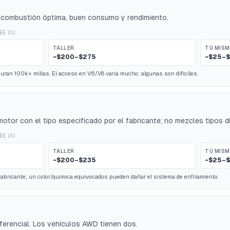
 combustión óptima, buen consumo y rendimiento.
EE. UU.
TALLER
TÚ MIS
~$200–$275
~$25–$
duran 100k+ millas. El acceso en V6/V8 varía mucho; algunas son difíciles.
motor con el tipo especificado por el fabricante; no mezcles tipos di
EE. UU.
TALLER
TÚ MIS
~$200–$235
~$25–
 fabricante; un color/química equivocados pueden dañar el sistema de enfriamiento.
diferencial. Los vehículos AWD tienen dos.