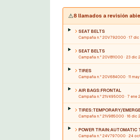
⚠️
8 llamados a revisión abi
SEAT BELTS
Campaña n.º 20V792000
· 17 di
SEAT BELTS
Campaña n.º 20V811000
· 23 dic
TIRES
Campaña n.º 20V684000
· 11 ma
AIR BAGS:FRONTAL
Campaña n.º 21V495000
· 7 ene 
TIRES:TEMPORARY/EMERGE
Campaña n.º 21V985000
· 16 dic
POWER TRAIN:AUTOMATIC
Campaña n.º 24V797000
· 24 oc