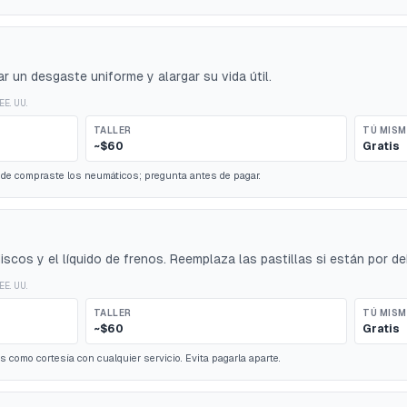
r un desgaste uniforme y alargar su vida útil.
EE. UU.
TALLER
TÚ MIS
~$60
Gratis
nde compraste los neumáticos; pregunta antes de pagar.
discos y el líquido de frenos. Reemplaza las pastillas si están por d
EE. UU.
TALLER
TÚ MIS
~$60
Gratis
is como cortesía con cualquier servicio. Evita pagarla aparte.