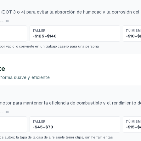
 (DOT 3 o 4) para evitar la absorción de humedad y la corrosión del
EE. UU.
TALLER
TÚ MIS
~$125–$140
~$10–$
por vacío lo convierte en un trabajo casero para una persona.
te
forma suave y eficiente
 motor para mantener la eficiencia de combustible y el rendimiento d
EE. UU.
TALLER
TÚ MIS
~$45–$70
~$15–$
s autos; la tapa de la caja de aire suele tener clips, sin herramientas.