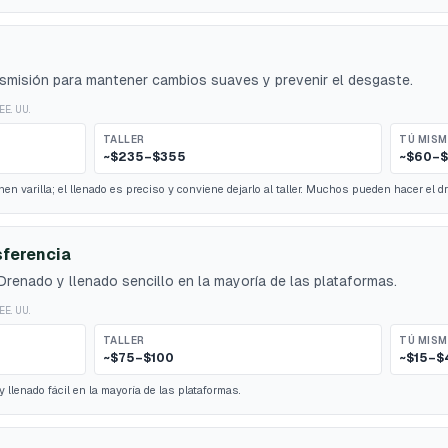
ansmisión para mantener cambios suaves y prevenir el desgaste.
EE. UU.
TALLER
TÚ MIS
~$235–$355
~$60–$
n varilla; el llenado es preciso y conviene dejarlo al taller. Muchos pueden hacer el d
sferencia
enado y llenado sencillo en la mayoría de las plataformas.
EE. UU.
TALLER
TÚ MIS
~$75–$100
~$15–$
lenado fácil en la mayoría de las plataformas.