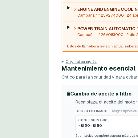
ENGINE AND ENGINE COOLI
Campaña n.º 25V274000
· 24 ab
POWER TRAIN:AUTOMATIC
Campaña n.º 26V083000
· 2 dic
Datos de llamados a revisión actualizados e
Original en inglés
Mantenimiento esencial
Crítico para la seguridad y para evit
🛢️
Cambio de aceite y filtro
Reemplaza el aceite del motor y
COSTO ESTIMADO
— rangos típicos en 
CONCESIONARIO
~$120–$160
El sintético completo cuesta más que el