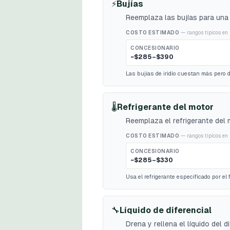
⚡
Bujías
Reemplaza las bujías para una
COSTO ESTIMADO
— rangos típicos en 
CONCESIONARIO
~$285–$390
Las bujías de iridio cuestan más pero 
🌡️
Refrigerante del motor
Reemplaza el refrigerante del 
COSTO ESTIMADO
— rangos típicos en 
CONCESIONARIO
~$285–$330
Usa el refrigerante especificado por el
🔧
Líquido de diferencial
Drena y rellena el líquido del 