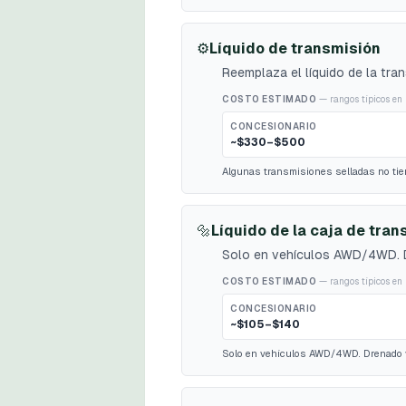
⚙️
Líquido de transmisión
Reemplaza el líquido de la tr
COSTO ESTIMADO
— rangos típicos en 
CONCESIONARIO
~$330–$500
Algunas transmisiones selladas no tiene
🔩
Líquido de la caja de tran
Solo en vehículos AWD/4WD. Dr
COSTO ESTIMADO
— rangos típicos en 
CONCESIONARIO
~$105–$140
Solo en vehículos AWD/4WD. Drenado y l