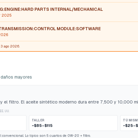
NG:ENGINE:HARD PARTS INTERNAL/MECHANICAL
r 2025
 TRANSMISSION:CONTROL MODULE:SOFTWARE
 2026
l 3 ago 2026.
ar daños mayores
 el filtro. El aceite sintético moderno dura entre 7,500 y 10,000 mi
EE. UU.
TALLER
TÚ MIS
~$85–$115
~$25–
 convencional. Lo típico son 5 cuartos de 0W-20 + filtro.