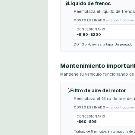
🧪
Líquido de frenos
Reemplaza el líquido de frenos
COSTO ESTIMADO
— rangos típicos en 
CONCESIONARIO
~$180–$200
DOT 3 o 4; revisa la tapa. Un purgador 
Mantenimiento importan
Mantiene tu vehículo funcionando de 
💨
Filtro de aire del motor
Reemplaza el filtro de aire del
COSTO ESTIMADO
— rangos típicos en 
CONCESIONARIO
~$60–$95
Trabajo de 5 minutos en la mayoría de lo