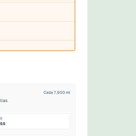
Cada 7,500 mi
llas.
MO
$55